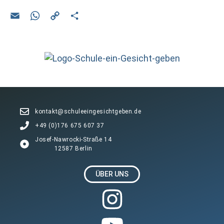
E
W
C
T
m
h
o
eil
ail
at
py
e
s
Li
n
A
n
p
k
p
kontakt@schuleeingesichtgeben.de
+49 (0)176 675 607 37
Josef-Nawrocki-Straße 14
12587 Berlin
ÜBER UNS