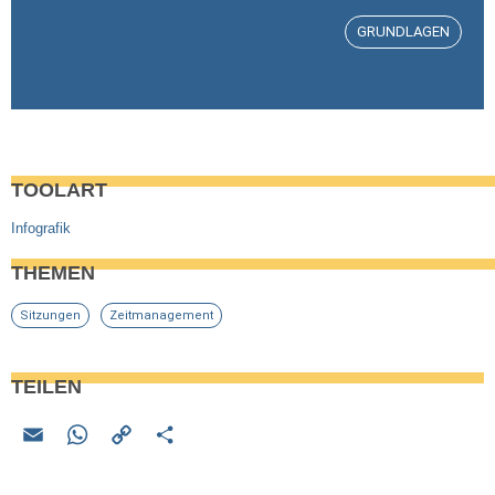
GRUNDLAGEN
TOOLART
Infografik
THEMEN
Sitzungen
Zeitmanagement
TEILEN
E
W
C
T
m
h
o
eil
ail
at
py
e