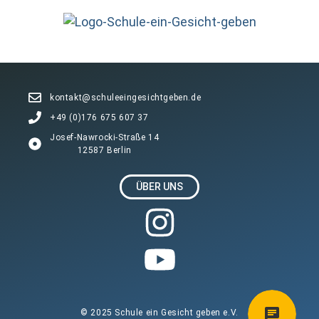
s
Li
n
A
n
p
k
p
kontakt@schuleeingesichtgeben.de
+49 (0)176 675 607 37
Josef-Nawrocki-Straße 14
12587 Berlin
ÜBER UNS
© 2025 Schule ein Gesicht geben e.V.