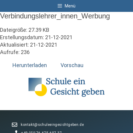
Zum
Menü
Inhalt
Verbindungslehrer_innen_Werbung
springen
Dateigröße: 27.39 KB
Erstellungsdatum: 21-12-2021
Aktualisiert: 21-12-2021
Aufrufe: 236
Herunterladen
Vorschau
kontakt@schuleeingesichtgeben.de
+49 (0)176 675 607 37