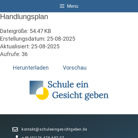
Zum
Menü
Inhalt
Handlungsplan
springen
Dateigröße: 54.47 KB
Erstellungsdatum: 25-08-2025
Aktualisiert: 25-08-2025
Aufrufe: 36
Herunterladen
Vorschau
kontakt@schuleeingesichtgeben.de
+49 (0)176 675 607 37