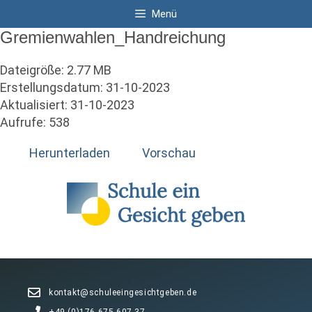
Zum
Menü
Inhalt
Gremienwahlen_Handreichung
springen
Dateigröße: 2.77 MB
Erstellungsdatum: 31-10-2023
Aktualisiert: 31-10-2023
Aufrufe: 538
Herunterladen
Vorschau
kontakt@schuleeingesichtgeben.de
+49 (0)176 675 607 37