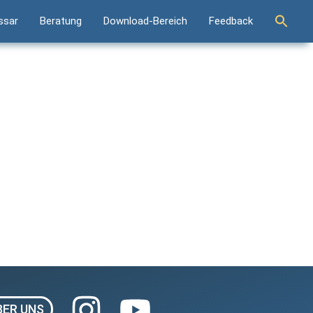
Se
ssar
Beratung
Download-Bereich
Feedback
for
Sear
BER UNS