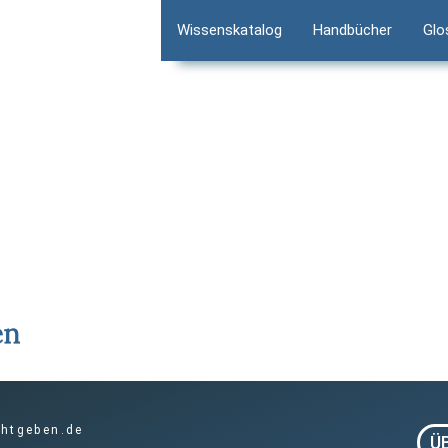
Wissenskatalog
Handbücher
Glo
htgeben.de
Ü